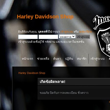
Harley Davidson Shop
ยินดีต้อนรับคุณ,
บุคคลทั่วไป
กรุณา
เข้าสู่ระบบ
หรือ
ลงทะเบียน
เข้าสู่ระบบด้วยชื่อผู้ใช้ รหัสผ่าน และระยะเวลาในเซสชั่น
หน้าแรก
ช่วยเหลือ
ค้นหา
ปฏิทิน
สมาชิก
เข้าสู่ระบบ
Harley Davidson Shop
เกิดข้อผิดพลาด!
ขออภัย ปิดรับการลงทะเบียน ชั่วคราว