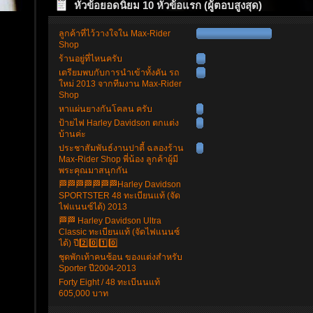
หัวข้อยอดนิยม 10 หัวข้อแรก (ผู้ตอบสูงสุด)
ลูกค้าที่ไว้วางใจใน Max-Rider
Shop
ร้านอยู่ที่ไหนครับ
เตรียมพบกับการนำเข้าทั้งคัน รถ
ใหม่ 2013 จากทีมงาน Max-Rider
Shop
หาแผ่นยางกันโคลน ครับ
ป้ายไฟ Harley Davidson ตกแต่ง
บ้านค่ะ
ประชาสัมพันธ์งานปาตี้ ฉลองร้าน
Max-Rider Shop พี่น้อง ลูกค้าผู้มี
พระคุณมาสนุกกัน
🏁🏁🏁🏁🏁🏁🏁Harley Davidson
SPORTSTER 48 ทะเบียนแท้ (จัด
ไฟแนนซ์ได้) 2013
🏁🏁 Harley Davidson Ultra
Classic ทะเบียนแท้ (จัดไฟแนนซ์
ได้) ปี2️⃣0️⃣1️⃣0️⃣
ชุดพักเท้าคนซ้อน ของแต่งสำหรับ
Sporter ปี2004-2013
Forty Eight / 48 ทะเบีนนแท้
605,000 บาท