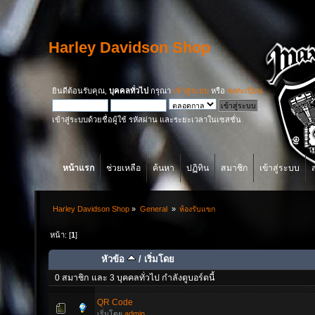
Harley Davidson Shop
ยินดีต้อนรับคุณ,
บุคคลทั่วไป
กรุณา
เข้าสู่ระบบ
หรือ
ลงทะเบียน
เข้าสู่ระบบด้วยชื่อผู้ใช้ รหัสผ่าน และระยะเวลาในเซสชั่น
หน้าแรก
ช่วยเหลือ
ค้นหา
ปฏิทิน
สมาชิก
เข้าสู่ระบบ
Harley Davidson Shop
»
General 
»
ห้องรับแขก
หน้า: [
1
]
หัวข้อ
/
เริ่มโดย
0 สมาชิก และ 3 บุคคลทั่วไป กำลังดูบอร์ดนี้
QR Code
เริ่มโดย
admin