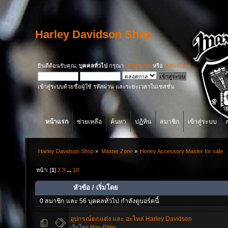
Harley Davidson Shop
ยินดีต้อนรับคุณ,
บุคคลทั่วไป
กรุณา
เข้าสู่ระบบ
หรือ
ลงทะเบียน
เข้าสู่ระบบด้วยชื่อผู้ใช้ รหัสผ่าน และระยะเวลาในเซสชั่น
หน้าแรก
ช่วยเหลือ
ค้นหา
ปฏิทิน
สมาชิก
เข้าสู่ระบบ
Harley Davidson Shop
»
Master Zone
»
Herley Accessory Master for sale
หน้า: [
1
]
2
3
...
10
หัวข้อ
/
เริ่มโดย
0 สมาชิก และ 56 บุคคลทั่วไป กำลังดูบอร์ดนี้
อุปกรณ์ตกแต่ง และ อะไหล่ Harley Davidson
เริ่มโดย
Max-Rider