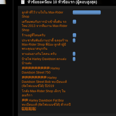
หัวข้อยอดนิยม 10 หัวข้อแรก (ผู้ตอบสูงสุด)
ลูกค้าที่ไว้วางใจใน Max-Rider
Shop
เตรียมพบกับการนำเข้าทั้งคัน รถ
ใหม่ 2013 จากทีมงาน Max-Rider
Shop
ร้านอยู่ที่ไหนครับ
ประชาสัมพันธ์งานปาตี้ ฉลองร้าน
Max-Rider Shop พี่น้อง ลูกค้าผู้มี
พระคุณมาสนุกกัน
หาแผ่นยางกันโคลน ครับ
ป้ายไฟ Harley Davidson ตกแต่ง
บ้านค่ะ
🏁🏁🏁🏁🏁🏁🏁🏁🏁 Harley
Davidson Street 750
🏁🏁🏁🏁🏁🏁🏁🏁 Harley
Davidson Street Bob ทะเบียนแท้
(จัดไฟแนนซ์ได้) ปี2019
โกดัง Max-Rider Shop เล็กๆ ใน
อเมริกา
🏁🏁 Harley Davidson Fat Boy
ทะเบียนแท้ (จัดไฟแนนซ์ได้) ตัวรถปี
2️⃣0️⃣0️⃣6️⃣