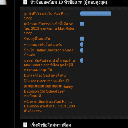
หัวข้อยอดนิยม 10 หัวข้อแรก (ผู้ตอบสูงสุด)
ลูกค้าที่ไว้วางใจใน Max-Rider
Shop
เตรียมพบกับการนำเข้าทั้งคัน รถ
ใหม่ 2013 จากทีมงาน Max-Rider
Shop
ร้านอยู่ที่ไหนครับ
หาแผ่นยางกันโคลน ครับ
ป้ายไฟ Harley Davidson ตกแต่ง
บ้านค่ะ
ประชาสัมพันธ์งานปาตี้ ฉลองร้าน
Max-Rider Shop พี่น้อง ลูกค้าผู้มี
พระคุณมาสนุกกัน
Dyna เครื่อง S&S แต่งทั้งคัน
💥VRod Black Iron ทะเบียน💥
🏁🏁🏁🏁🏁🏁🏁🏁🏁🏁🏁 Harley
Davidson Old School 1994
ทะเบียนแท้
หน้ากากเดิมแท้ ของใหม่ Harley
Davidson ทรงสำหรับ IRON 1200
เดิมโรงงาน
เริ่มหัวข้อใหม่มากที่สุด