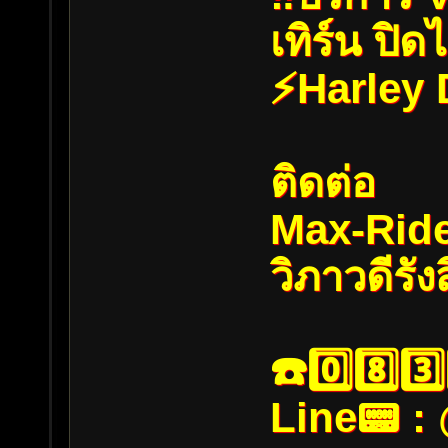
เทิร์น ปิ
⚡️Harley
ติดต่อ
Max-Rid
วิภาวดีรัง
☎️0️⃣8️⃣3️⃣
Line📟 :