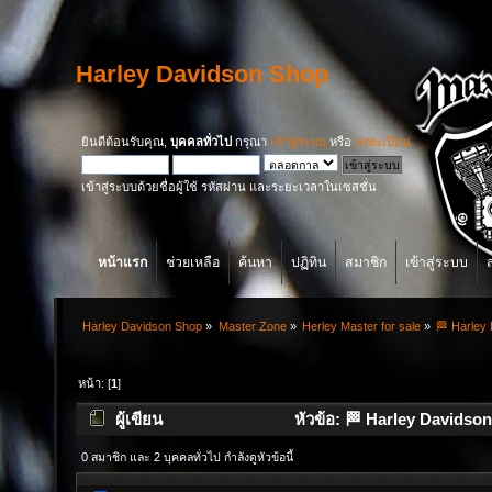
Harley Davidson Shop
ยินดีต้อนรับคุณ,
บุคคลทั่วไป
กรุณา
เข้าสู่ระบบ
หรือ
ลงทะเบียน
เข้าสู่ระบบด้วยชื่อผู้ใช้ รหัสผ่าน และระยะเวลาในเซสชั่น
หน้าแรก
ช่วยเหลือ
ค้นหา
ปฏิทิน
สมาชิก
เข้าสู่ระบบ
Harley Davidson Shop
»
Master Zone
»
Herley Master for sale
»
🏁 Harley
หน้า: [
1
]
ผู้เขียน
หัวข้อ: 🏁 Harley Davidso
(อ่าน 14367 ครั้ง)
0 สมาชิก และ 2 บุคคลทั่วไป กำลังดูหัวข้อนี้