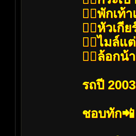
👉🏼พักเท้า
👉🏼หัวเกีย
👉🏼ไมล์แต
👉🏼ล้อกน
รถปี 2003
ชอบทัก📲