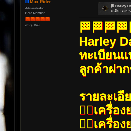
Max-Rider
🏁 Harley D
Administrator
«
เมื่อ:
เมษายน 
Hero Member
🏁🏁🏁🏁
กระทู้: 849
Harley D
ทะเบียนแท
ลูกค้าฝา
รายละเอี
👉🏼เครื่อ
👉🏼เครื่อ