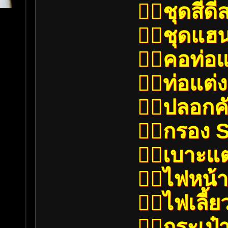
👉🏼ชุดสีดี
👉🏼ชุดแฮ
👉🏼คอท่อแ
👉🏼ท่อแต
👉🏼ปลอกคั
👉🏼กรอง
👉🏼เบาะแต
👉🏼ไฟหน้
👉🏼ไฟเลี้ย
👉🏼กระเป๋