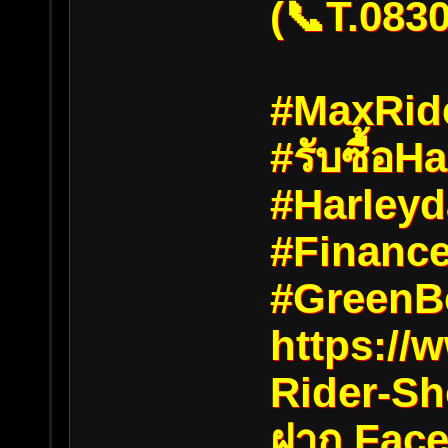
(📞T.083
#MaxRid
#รับซื้อ
#Harley
#Financ
#GreenB
https://
Rider-Sh
ฝาก Face