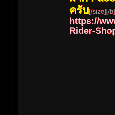
ครับ
[/size][/b]
https://w
Rider-Sho