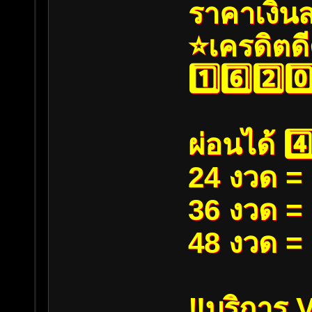
ราคาเงินสด
⭐️เครดิตดี
1️⃣6️⃣2️⃣0️
ผ่อนได้ 4️
24 งวด = 1
36 งวด = 1
48 งวด = 1
‼️บริการ V