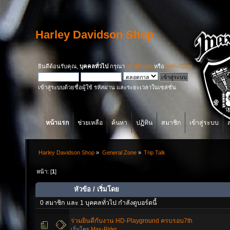
Harley Davidson Shop
ยินดีต้อนรับคุณ,
บุคคลทั่วไป
กรุณา
เข้าสู่ระบบ
หรือ
ลงทะเบียน
เข้าสู่ระบบด้วยชื่อผู้ใช้ รหัสผ่าน และระยะเวลาในเซสชั่น
หน้าแรก
ช่วยเหลือ
ค้นหา
ปฏิทิน
สมาชิก
เข้าสู่ระบบ
Harley Davidson Shop
»
General Zone
»
Trip Talk
หน้า: [
1
]
หัวข้อ
/
เริ่มโดย
0 สมาชิก และ 1 บุคคลทั่วไป กำลังดูบอร์ดนี้
ร่วมยินดีกับงาน HD-Playground ครบรอบ7th
เริ่มโดย
Max-Rider