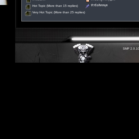
หัวข้อติดหมุด
Hot Topic (More than 15 replies)
Very Hot Topic (More than 25 replies)
SMF 2.0.1