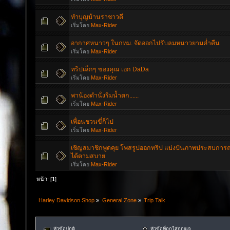
ทำบุญบ้านราชาวดี
เริ่มโดย
Max-Rider
อากาศหนาวๆ ในกทม. จัดออกไปรับลมหนาวยามค่ำคืน
เริ่มโดย
Max-Rider
ทริปเล็กๆ ของคุณ เอก DaDa
เริ่มโดย
Max-Rider
พาน้องดำนั่งริมน้ำตก......
เริ่มโดย
Max-Rider
เพื่อนชวนขี่ก็ไป
เริ่มโดย
Max-Rider
เชิญสมาชิกพูดคุย โพสรูปออกทริป แบ่งปันภาพประสบการณ์ 
ได้ตามสบาย
เริ่มโดย
Max-Rider
หน้า: [
1
]
Harley Davidson Shop
»
General Zone
»
Trip Talk
หัวข้อปกติ
หัวข้อที่ถูกใส่กุญแจ